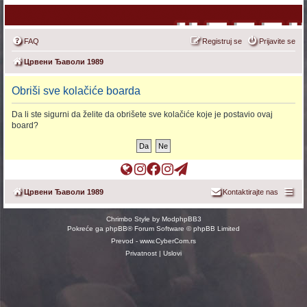
FAQ
Registruj se
Prijavite se
Црвени Ђаволи 1989
Obriši sve kolačiće boarda
Da li ste sigurni da želite da obrišete sve kolačiće koje je postavio ovaj
board?
П
Ц
О
О
т
о
Ђ
ф
ф
е
Црвени Ђаволи 1989
Kontaktirajte nas
ч
ш
и
и
л
е
о
ц
ц
е
Chrimbo Style by
ModphpBB3
т
п
и
и
г
Pokreće ga
phpBB
® Forum Software © phpBB Limited
н
(
ј
ј
р
Prevod -
www.CyberCom.rs
а
O
а
а
а
Privatnost
|
Uslovi
(
p
л
л
м
O
e
н
н
к
p
n
а
а
а
e
s
Ф
И
н