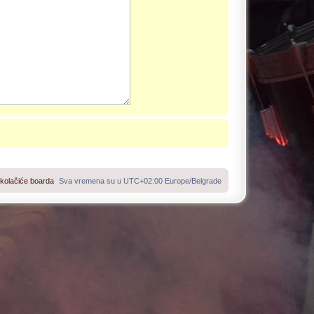
 kolačiće boarda
Sva vremena su u UTC+02:00 Europe/Belgrade