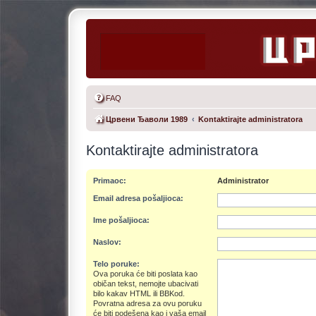
FAQ
Црвени Ђаволи 1989
Kontaktirajte administratora
Kontaktirajte administratora
Primaoc:
Administrator
Email adresa pošaljioca:
Ime pošaljioca:
Naslov:
Telo poruke:
Ova poruka će biti poslata kao
običan tekst, nemojte ubacivati
bilo kakav HTML ili BBKod.
Povratna adresa za ovu poruku
će biti podešena kao i vaša email