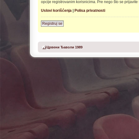
opcije registrovanim korisnicima. Pre nego što se prijavite 
Uslovi korišćenja
|
Polisa privatnosti
Registruj se
Црвени Ђаволи 1989