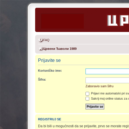
FAQ
Црвени Ђаволи 1989
Prijavite se
Korisničko ime:
Šifra:
Zaboravio sam šifru
Prijavi me automatski pri sv
Sakrij moj online status za 
REGISTRUJ SE
Da bi bili u mogućnosti da se prijavite, prvo se morate re