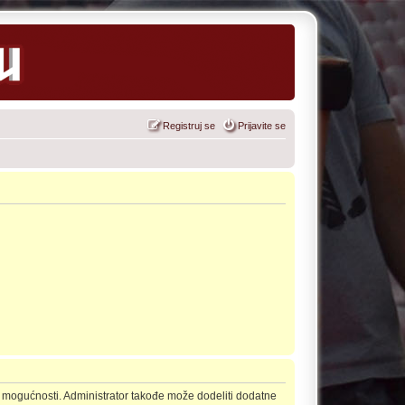
Registruj se
Prijavite se
še mogućnosti. Administrator takođe može dodeliti dodatne