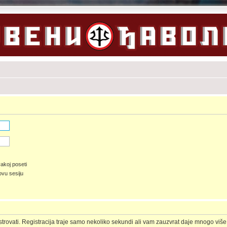
akoj poseti
ovu sesiju
gistrovati. Registracija traje samo nekoliko sekundi ali vam zauzvrat daje mnogo vi