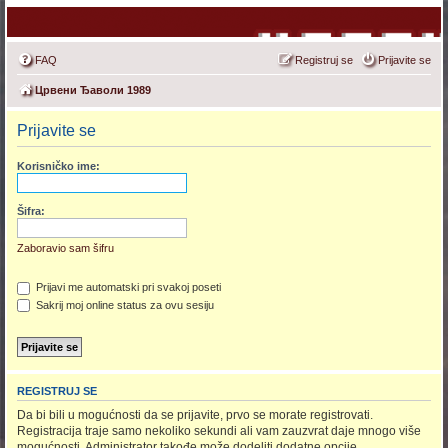
FAQ
Registruj se
Prijavite se
Црвени Ђаволи 1989
Prijavite se
Korisničko ime:
Šifra:
Zaboravio sam šifru
Prijavi me automatski pri svakoj poseti
Sakrij moj online status za ovu sesiju
REGISTRUJ SE
Da bi bili u mogućnosti da se prijavite, prvo se morate registrovati.
Registracija traje samo nekoliko sekundi ali vam zauzvrat daje mnogo više
mogućnosti. Administrator takođe može dodeliti dodatne opcije