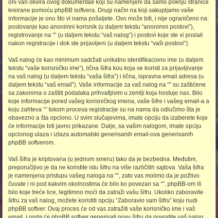
oni van okvira ovog dokumentae koji su namenjeni da samo pokriju stranice
kreirane pomoću phpBB softvera. Drugi način na koji sakupljamo vaše
informacije je ono što vi nama pošaljete. Ovo može biti, i nije ograničeno na:
postovanje kao anonimni korisnik (u daljem tekstu “anonimni postovi”),
registrovanje na “” (u daljem tekstu “vaš nalog”) i postovi koje ste vi poslali
nakon registracije i dok ste prijavljeni (u daljem tekstu “vaši postovi”).
Vaš nalog će kao minimum sadržati unikatno identifikaciono ime (u daljem
tekstu “vaše korisničko ime”), lična šifra kou koja se koristi za prijavljivanje
na vaš nalog (u daljem tekstu “vaša šifra”) i lična, ispravna email adresa (u
daljem tekstu “vaš email”). Vaše informacije za vaš nalog na “” su zaštićene
sa zakonima o zaštiti podataka prihvatljivim u zemlji koja hostuje nas. Bilo
koje informacije pored vašeg korisničkog imena, vaše šifre i vašeg email-a a
koju zahteva “” tokom procesa registracije su na nama da odlučimo šta je
obavezno a šta opciono. U svim slučajevima, imate opciju da izaberete koje
će informacije biti javno prikazane. Dalje, sa vašim nalogom, imate opciju
opcionog ulaza i izlaza automatski generisanih email-ova generisanih
phpBB softverom.
Vaš šifra je kriptovana (u jednom smeru) tako da je bezbedna. Međutim,
preporučljivo je da ne koristite istu šifru na više različitih sajtova. Vaša šifra
je namenjena pristupu vašeg naloga na “”, zato vas molimo da je požlivo
čuvate i ni pod kakvim okolnostima će bilo ko povezan sa “”, phpBB-om ili
bilo koje treće lice, legitimno moći da zatraži vašu šifru. Ukoliko zaboravite
šifru za vaš nalog, možete koristiti opciju “Zaboravio sam šifru” koju nudi
phpBB softver. Ovaj proces će od vas zatražiti vaše korisničko ime i vaš
email, i onda će phpBB softver generisati novu šifru da povratite vaš nalog.