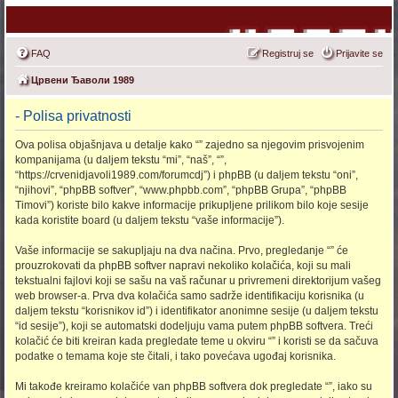
FAQ
Registruj se
Prijavite se
Црвени Ђаволи 1989
- Polisa privatnosti
Ova polisa objašnjava u detalje kako “” zajedno sa njegovim prisvojenim
kompanijama (u daljem tekstu “mi”, “naš”, “”,
“https://crvenidjavoli1989.com/forumcdj”) i phpBB (u daljem tekstu “oni”,
“njihovi”, “phpBB softver”, “www.phpbb.com”, “phpBB Grupa”, “phpBB
Timovi”) koriste bilo kakve informacije prikupljene prilikom bilo koje sesije
kada koristite board (u daljem tekstu “vaše informacije”).
Vaše informacije se sakupljaju na dva načina. Prvo, pregledanje “” će
prouzrokovati da phpBB softver napravi nekoliko kolačića, koji su mali
tekstualni fajlovi koji se sašu na vaš računar u privremeni direktorijum vašeg
web browser-a. Prva dva kolačića samo sadrže identifikaciju korisnika (u
daljem tekstu “korisnikov id”) i identifikator anonimne sesije (u daljem tekstu
“id sesije”), koji se automatski dodeljuju vama putem phpBB softvera. Treći
kolačić će biti kreiran kada pregledate teme u okviru “” i koristi se da sačuva
podatke o temama koje ste čitali, i tako povećava ugođaj korisnika.
Mi takođe kreiramo kolačiće van phpBB softvera dok pregledate “”, iako su