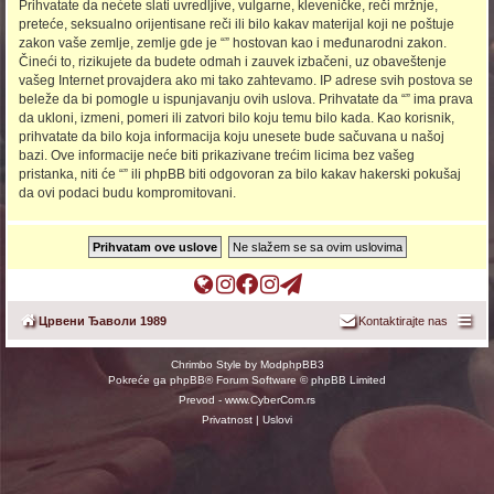
Prihvatate da nećete slati uvredljive, vulgarne, kleveničke, reči mržnje,
preteće, seksualno orijentisane reči ili bilo kakav materijal koji ne poštuje
zakon vaše zemlje, zemlje gde je “” hostovan kao i međunarodni zakon.
Čineći to, rizikujete da budete odmah i zauvek izbačeni, uz obaveštenje
vašeg Internet provajdera ako mi tako zahtevamo. IP adrese svih postova se
beleže da bi pomogle u ispunjavanju ovih uslova. Prihvatate da “” ima prava
da ukloni, izmeni, pomeri ili zatvori bilo koju temu bilo kada. Kao korisnik,
prihvatate da bilo koja informacija koju unesete bude sačuvana u našoj
bazi. Ove informacije neće biti prikazivane trećim licima bez vašeg
pristanka, niti će “” ili phpBB biti odgovoran za bilo kakav hakerski pokušaj
da ovi podaci budu kompromitovani.
П
Ц
О
О
т
о
Ђ
ф
ф
е
Црвени Ђаволи 1989
Kontaktirajte nas
ч
ш
и
и
л
е
о
ц
ц
е
Chrimbo Style by
ModphpBB3
т
п
и
и
г
Pokreće ga
phpBB
® Forum Software © phpBB Limited
н
(
ј
ј
р
Prevod -
www.CyberCom.rs
а
O
а
а
а
Privatnost
|
Uslovi
(
p
л
л
м
O
e
н
н
к
p
n
а
а
а