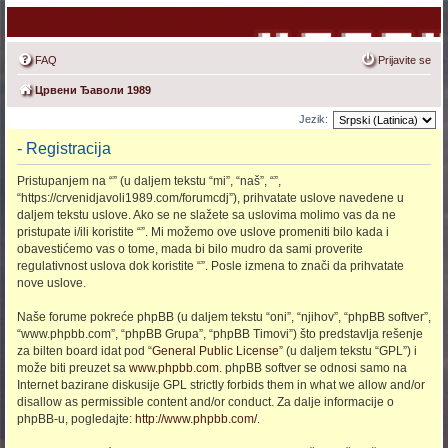
FAQ
Prijavite se
Црвени Ђаволи 1989
Jezik:
- Registracija
Pristupanjem na “” (u daljem tekstu “mi”, “naš”, “”,
“https://crvenidjavoli1989.com/forumcdj”), prihvatate uslove navedene u
daljem tekstu uslove. Ako se ne slažete sa uslovima molimo vas da ne
pristupate i/ili koristite “”. Mi možemo ove uslove promeniti bilo kada i
obavestićemo vas o tome, mada bi bilo mudro da sami proverite
regulativnost uslova dok koristite “”. Posle izmena to znači da prihvatate
nove uslove.
Naše forume pokreće phpBB (u daljem tekstu “oni”, “njihov”, “phpBB softver”,
“www.phpbb.com”, “phpBB Grupa”, “phpBB Timovi”) što predstavlja rešenje
za bilten board idat pod “
General Public License
” (u daljem tekstu “GPL”) i
može biti preuzet sa
www.phpbb.com
. phpBB softver se odnosi samo na
Internet bazirane diskusije GPL strictly forbids them in what we allow and/or
disallow as permissible content and/or conduct. Za dalje informacije o
phpBB-u, pogledajte:
http://www.phpbb.com/
.