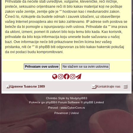
Prihvatate da nećete slati uvredljive, vulgarne, kleveničke, reči mržnje,
preteće, seksualno orijentisane reči ili bilo kakav materijal koji ne poštuje
zakon vaše zemlje, zemlje gde je “” hostovan kao i međunarodni zakon.
Čineći to, rizikujete da budete odmah i zauvek izbačeni, uz obaveštenje
vašeg Internet provajdera ako mi tako zahtevamo. IP adrese svih postova se
beleže da bi pomogle u ispunjavanju ovih uslova. Prihvatate da “” ima prava
da ukloni, izmeni, pomeri ili zatvori bilo koju temu bilo kada. Kao korisnik,
prihvatate da bilo koja informacija koju unesete bude sačuvana u našoj
bazi. Ove informacije neće biti prikazivane trećim licima bez vašeg
pristanka, niti će “” ili phpBB biti odgovoran za bilo kakav hakerski pokušaj
da ovi podaci budu kompromitovani.
П
Ц
О
О
т
о
Ђ
ф
ф
е
Црвени Ђаволи 1989
Kontaktirajte nas
ч
ш
и
и
л
е
о
ц
ц
е
Chrimbo Style by
ModphpBB3
т
п
и
и
г
Pokreće ga
phpBB
® Forum Software © phpBB Limited
н
(
ј
ј
р
Prevod -
www.CyberCom.rs
а
O
а
а
а
Privatnost
|
Uslovi
(
p
л
л
м
O
e
н
н
к
p
n
а
а
а