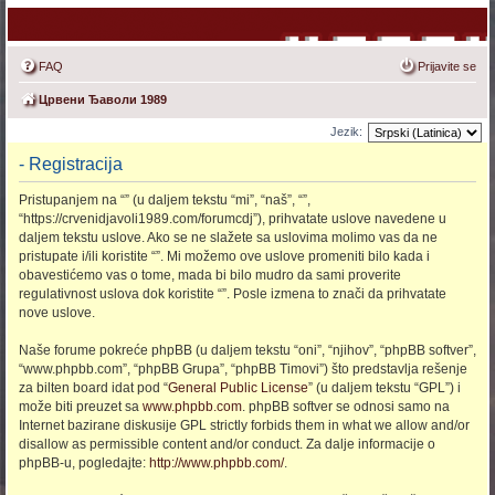
FAQ
Prijavite se
Црвени Ђаволи 1989
Jezik:
- Registracija
Pristupanjem na “” (u daljem tekstu “mi”, “naš”, “”,
“https://crvenidjavoli1989.com/forumcdj”), prihvatate uslove navedene u
daljem tekstu uslove. Ako se ne slažete sa uslovima molimo vas da ne
pristupate i/ili koristite “”. Mi možemo ove uslove promeniti bilo kada i
obavestićemo vas o tome, mada bi bilo mudro da sami proverite
regulativnost uslova dok koristite “”. Posle izmena to znači da prihvatate
nove uslove.
Naše forume pokreće phpBB (u daljem tekstu “oni”, “njihov”, “phpBB softver”,
“www.phpbb.com”, “phpBB Grupa”, “phpBB Timovi”) što predstavlja rešenje
za bilten board idat pod “
General Public License
” (u daljem tekstu “GPL”) i
može biti preuzet sa
www.phpbb.com
. phpBB softver se odnosi samo na
Internet bazirane diskusije GPL strictly forbids them in what we allow and/or
disallow as permissible content and/or conduct. Za dalje informacije o
phpBB-u, pogledajte:
http://www.phpbb.com/
.