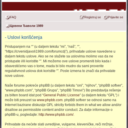
FAQ
Registruj se
Prijavite se
Црвени Ђаволи 1989
- Uslovi korišćenja
Pristupanjem na “” (u daljem tekstu “mi”, “naš”, “”,
“https://crvenidjavoli1989.com/forumcdj”), prihvatate uslove navedene u
daljem tekstu uslove. Ako se ne slažete sa uslovima molimo vas da ne
pristupate i/ili koristite “”. Mi možemo ove uslove promeniti bilo kada i
obavestićemo vas o tome, mada bi bilo mudro da sami proverite
regulativnost uslova dok koristite “”. Posle izmena to znači da prihvatate
nove uslove.
Naše forume pokreće phpBB (u daljem tekstu “oni”, “njihov”, “phpBB softver”,
“www.phpbb.com”, “phpBB Grupa”, “phpBB Timovi”) što predstavlja rešenje
za bilten board idat pod “
General Public License
” (u daljem tekstu “GPL”) i
može biti preuzet sa
www.phpbb.com
. phpBB softver se odnosi samo na
Internet bazirane diskusije GPL strictly forbids them in what we allow and/or
disallow as permissible content and/or conduct. Za dalje informacije o
phpBB-u, pogledajte:
http://www.phpbb.com/
.
Prihvatate da nećete slati uvredljive, vulgarne, kleveničke, reči mržnje,