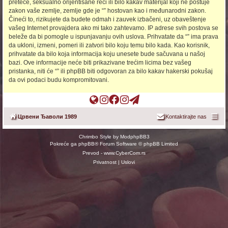
preteće, seksualno orijentisane reči ili bilo kakav materijal koji ne poštuje
zakon vaše zemlje, zemlje gde je “” hostovan kao i međunarodni zakon.
Čineći to, rizikujete da budete odmah i zauvek izbačeni, uz obaveštenje
vašeg Internet provajdera ako mi tako zahtevamo. IP adrese svih postova se
beleže da bi pomogle u ispunjavanju ovih uslova. Prihvatate da “” ima prava
da ukloni, izmeni, pomeri ili zatvori bilo koju temu bilo kada. Kao korisnik,
prihvatate da bilo koja informacija koju unesete bude sačuvana u našoj
bazi. Ove informacije neće biti prikazivane trećim licima bez vašeg
pristanka, niti će “” ili phpBB biti odgovoran za bilo kakav hakerski pokušaj
da ovi podaci budu kompromitovani.
П
Ц
О
О
т
о
Ђ
ф
ф
е
Црвени Ђаволи 1989
Kontaktirajte nas
ч
ш
и
и
л
е
о
ц
ц
е
Chrimbo Style by
ModphpBB3
т
п
и
и
г
Pokreće ga
phpBB
® Forum Software © phpBB Limited
н
(
ј
ј
р
Prevod -
www.CyberCom.rs
а
O
а
а
а
Privatnost
|
Uslovi
(
p
л
л
м
O
e
н
н
к
p
n
а
а
а
e
s
Ф
И
н
n
i
Б
Н
а
s
n
с
С
л