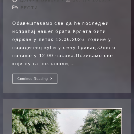
author:
published:
Post
ВЕСТИ
category:
Обавештавамо све да ће последњи
испраћај нашег брата Крлета бити
одржан у петак 12.06.2026. године у
породичној кући у селу Гривац.Опело
почиње у 12.00 часова.Позивамо све
који су га познавали,…
Марко
Continue Reading
Лекић
1987
–
2026