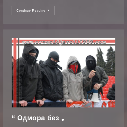
Добровољно
Continue Reading
Давање
Крви
“ Одмора без „