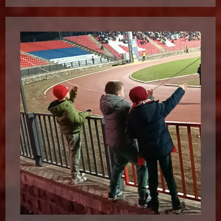
15
Часова
„ЧИКА
ДАЧА“