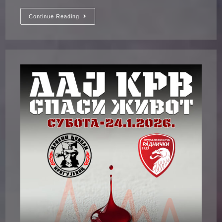
Од
Continue Reading
Сада
Као
Никада
До
Сада…