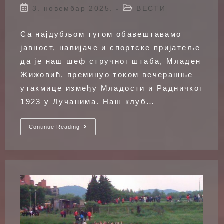
author:
Post
Post
3. новембар 2025.
ВЕСТИ
published:
category:
Са најдубљом тугом обавештавамо
јавност, навијаче и спортске пријатеље
да је наш шеф стручног штаба, Младен
Жижовић, преминуо током вечерашње
утакмице између Младости и Радничког
1923 у Лучанима. Наш клуб…
Младен
Continue Reading
Жижовић
1980
–
2025