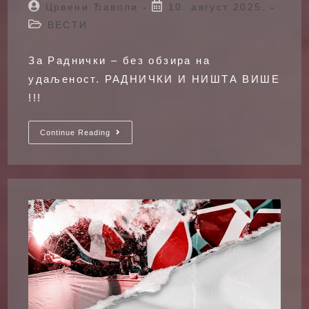
Post
Post
Црвени Ђаволи
10. август 2025.
author:
published:
Post
ВЕСТИ
category:
За Раднички – без обзира на
удаљеност. РАДНИЧКИ И НИШТА ВИШЕ
!!!
ЂАВОЛИ
Continue Reading
ОСВОЈИЛИ
ФАРСКА
ОСТРВА