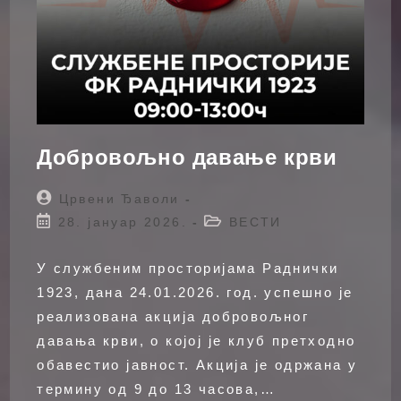
Добровољно давање крви
Post
Црвени Ђаволи
author:
Post
Post
28. јануар 2026.
ВЕСТИ
published:
category:
У службеним просторијама Раднички
1923, дана 24.01.2026. год. успешно је
реализована акција добровољног
давања крви, о којој је клуб претходно
обавестио јавност. Акција је одржана у
термину од 9 до 13 часова,…