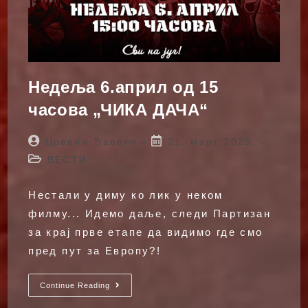
Недеља 6.април од 15
часова „ЧИКА ДАЧА“
Post
Post
Црвени Ђаволи
31. март 2025.
author:
published:
Post
ВЕСТИ
category:
Нестали у диму ко лик у неком
филму... Идемо даље, следи Партизан
за крај прве етапе да видимо где смо
пред пут за Европу?!
Недеља
Continue Reading
6.април
Од