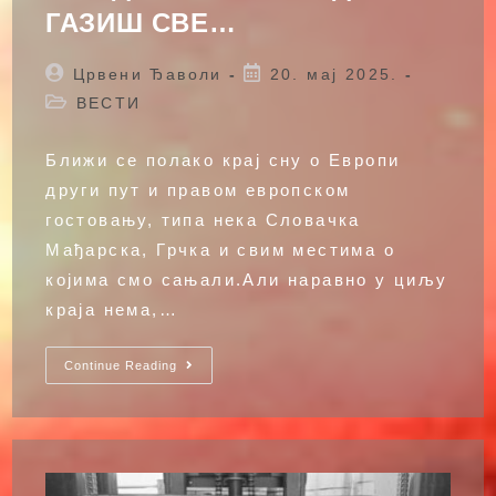
ГАЗИШ СВЕ…
Post
Post
Црвени Ђаволи
20. мај 2025.
author:
published:
Post
ВЕСТИ
category:
Ближи се полако крај сну о Европи
други пут и правом европском
гостовању, типа нека Словачка
Мађарска, Грчка и свим местима о
којима смо сањали.Али наравно у циљу
краја нема,…
И
Continue Reading
КАДА
ГУБИШ
И
КАДА
ГАЗИШ
СВЕ…