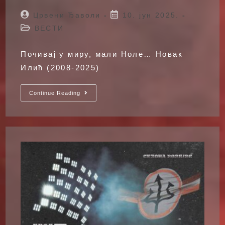
Post
Post
Црвени Ђаволи
10. јун 2025.
author:
published:
Post
ВЕСТИ
category:
Почивај у миру, мали Ноле… Новак
Илић (2008-2025)
Новак
Continue Reading
Илић
(2008-
2025)