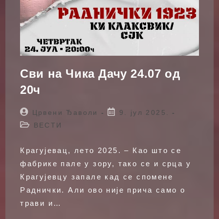
Сви на Чика Дачу 24.07 од
20ч
Post
Post
Црвени Ђаволи
9. јул 2025.
author:
published:
Post
ВЕСТИ
category:
Крагујевац, лето 2025. – Као што се
фабрике пале у зору, тако се и срца у
Крагујевцу запале кад се спомене
Раднички. Али ово није прича само о
трави и…