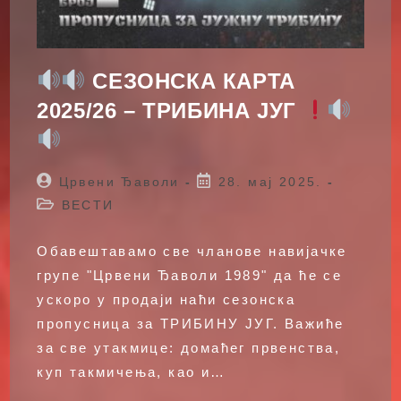
СЕЗОНСКА КАРТА
2025/26 – ТРИБИНА ЈУГ
Post
Post
Црвени Ђаволи
28. мај 2025.
author:
published:
Post
ВЕСТИ
category:
Обавештавамо све чланове навијачке
групе "Црвени Ђаволи 1989" да ће се
ускоро у продаји наћи сезонска
пропусница за ТРИБИНУ ЈУГ. Важиће
за све утакмице: домаћег првенства,
куп такмичења, као и…