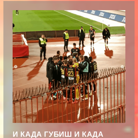
Наше
Очеве
И
Нас?
И КАДА ГУБИШ И КАДА