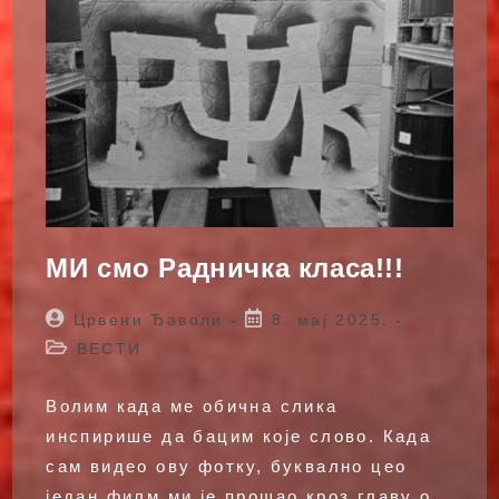
МИ смо Радничка класа!!!
Post
Post
Црвени Ђаволи
8. мај 2025.
author:
published:
Post
ВЕСТИ
category:
Волим када ме обична слика
инспирише да бацим које слово. Када
сам видео ову фотку, буквално цео
један филм ми је прошао кроз главу о