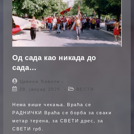
Од сада као никада до
сада…
Post
Црвени Ђаволи
author:
Post
Post
29. јануар 2026.
ВЕСТИ
published:
category:
Нема више чекања. Враћа се
РАДНИЧКИ Враћа се борба за сваки
метар терена, за СВЕТИ дрес, за
СВЕТИ грб.