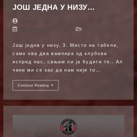
ЈОШ ЈЕДНА У НИЗУ…
Post
Црвени Ђаволи
author:
Post
Post
28. фебруар 2025.
ВЕСТИ
published:
category:
Још једна у низу, 3. Место на табели,
само ова два вампира од клубова
испред нас, сањам ли ја будити те.. Ал
чини ми се као да нам није то…
ЈОШ
Continue Reading
ЈЕДНА
У
НИЗУ…