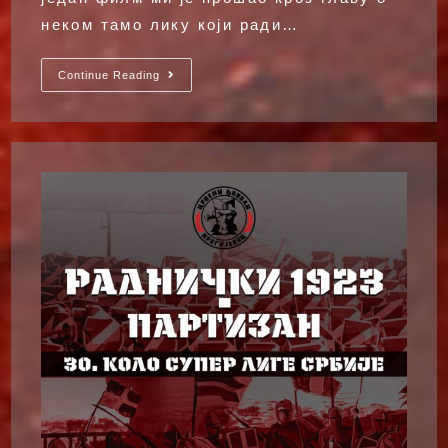
неком тамо лику који ради…
МИ
Continue Reading
Смо
Радничка
Класа!!!