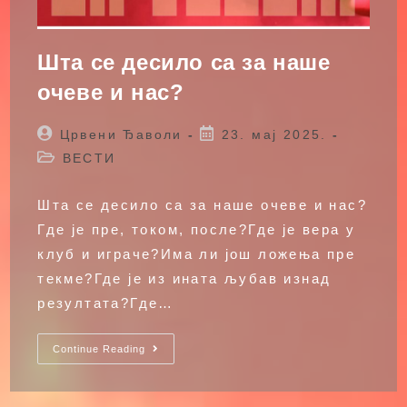
Шта се десило са за наше
очеве и нас?
Post
Post
Црвени Ђаволи
23. мај 2025.
author:
published:
Post
ВЕСТИ
category:
Шта се десило са за наше очеве и нас?
Где је пре, током, после?Где је вера у
клуб и играче?Има ли још ложења пре
текме?Где је из ината љубав изнад
резултата?Где…
Шта
Continue Reading
Се
Десило
Са
За