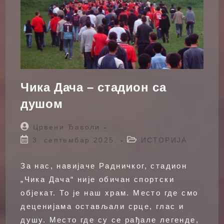
Чика Дача – стадион са
душом
Post
Црвени Ђаволи
author:
Post
Post
3. септембар 2025.
ИСТОРИЈА
published:
category:
За нас, навијаче Радничког, стадион
„Чика Дача“ није обичан спортски
објекат. То је наш храм. Место где смо
деценијама остављали срце, глас и
душу. Место где су се рађале легенде,