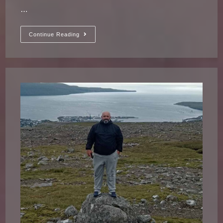
…
Чика
Continue Reading
Дача
–
Стадион
Са
Душом