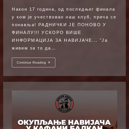
comments:
Након 17 година, од последњег финала
у ком је учествовао наш клуб, прича се
понавља! РАДНИЧКИ ЈЕ ПОНОВО У
ФИНАЛУ!!! УСКОРО ВИШЕ
ИНФОРМАЦИЈА ЗА НАВИЈАЧЕ... "Ја
живим за то да…
ФИНАЛЕ
Continue Reading
КУПА
У
ОДБОЈЦИ