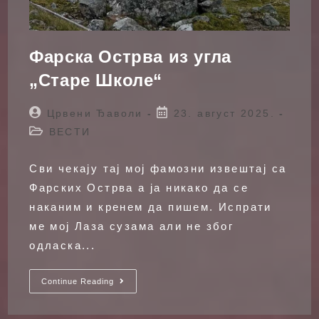
Фарска Острва из угла
„Старе Школе“
Post
Post
Црвени Ђаволи
23. август 2025.
author:
published:
Post
ВЕСТИ
category:
Сви чекају тај мој фамозни извештај са
Фарских Острва а ја никако да се
наканим и кренем да пишем. Испрати
ме мој Лаза сузама али не због
одласка...
Фарска
Continue Reading
Острва
Из
Угла